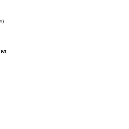
e).
ner.